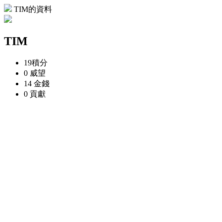
TIM的資料
TIM
19
積分
0
威望
14
金錢
0
貢獻