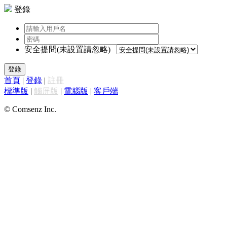
登錄
安全提問(未設置請忽略)
登錄
首頁
|
登錄
|
註冊
標準版
|
觸屏版
|
電腦版
|
客戶端
© Comsenz Inc.