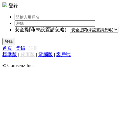
登錄
安全提問(未設置請忽略)
登錄
首頁
|
登錄
|
註冊
標準版
|
觸屏版
|
電腦版
|
客戶端
© Comsenz Inc.