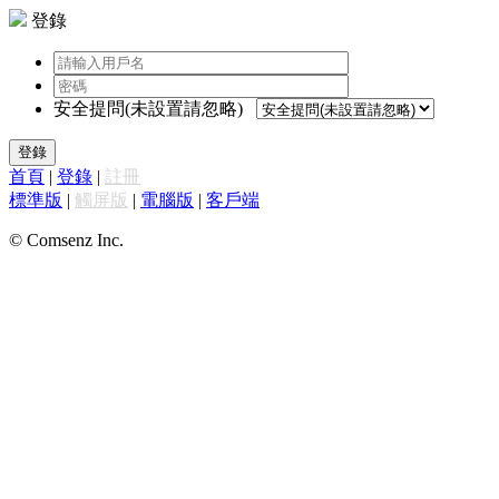
登錄
安全提問(未設置請忽略)
登錄
首頁
|
登錄
|
註冊
標準版
|
觸屏版
|
電腦版
|
客戶端
© Comsenz Inc.