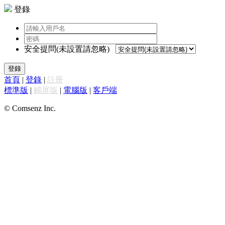
登錄
安全提問(未設置請忽略)
登錄
首頁
|
登錄
|
註冊
標準版
|
觸屏版
|
電腦版
|
客戶端
© Comsenz Inc.