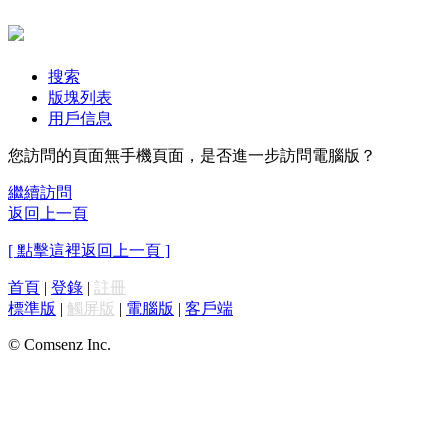
搜索
版塊列表
用戶信息
您訪問的頁面無手機頁面，是否進一步訪問電腦版？
繼續訪問
返回上一頁
[ 點擊這裡返回上一頁 ]
首頁
|
登錄
|
註冊
標準版
|
觸屏版
|
電腦版
|
客戶端
© Comsenz Inc.