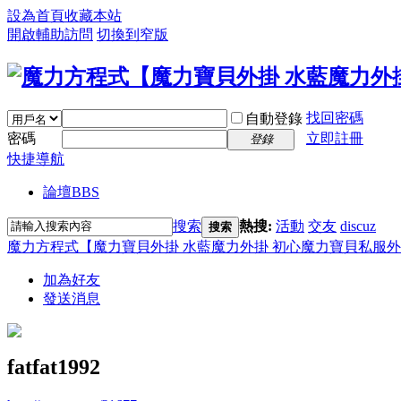
設為首頁
收藏本站
開啟輔助訪問
切換到窄版
找回密碼
自動登錄
密碼
立即註冊
登錄
快捷導航
論壇
BBS
搜索
熱搜:
活動
交友
discuz
搜索
魔力方程式【魔力寶貝外掛 水藍魔力外掛 初心魔力寶貝私服外
加為好友
發送消息
fatfat1992