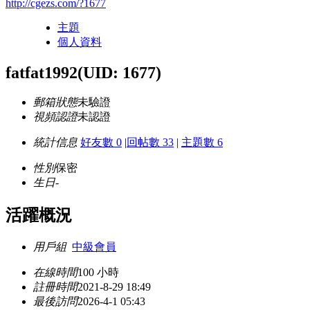
http://cgezs.com/?1677
主題
個人資料
fatfat1992
(UID: 1677)
郵箱狀態
未驗證
視頻認證
未認證
統計信息
好友數 0
|
回帖數 33
|
主題數 6
性別
保密
生日
-
活躍概況
用戶組
中級會員
在線時間
100 小時
註冊時間
2021-8-29 18:49
最後訪問
2026-4-1 05:43