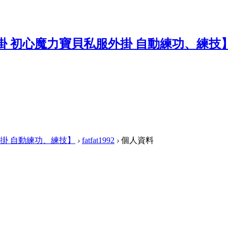
掛 自動練功、練技】
›
fatfat1992
›
個人資料