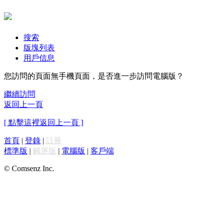
搜索
版塊列表
用戶信息
您訪問的頁面無手機頁面，是否進一步訪問電腦版？
繼續訪問
返回上一頁
[ 點擊這裡返回上一頁 ]
首頁
|
登錄
|
註冊
標準版
|
觸屏版
|
電腦版
|
客戶端
© Comsenz Inc.