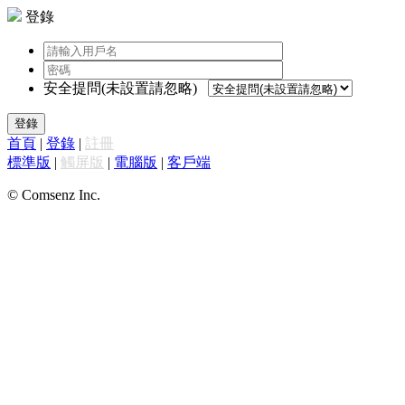
登錄
安全提問(未設置請忽略)
登錄
首頁
|
登錄
|
註冊
標準版
|
觸屏版
|
電腦版
|
客戶端
© Comsenz Inc.