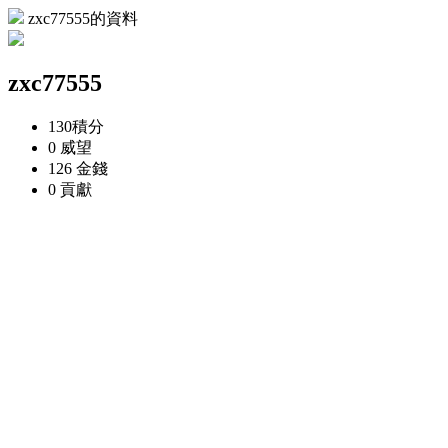
zxc77555的資料
zxc77555
130
積分
0
威望
126
金錢
0
貢獻