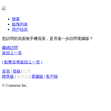
搜索
版塊列表
用戶信息
您訪問的頁面無手機頁面，是否進一步訪問電腦版？
繼續訪問
返回上一頁
[ 點擊這裡返回上一頁 ]
首頁
|
登錄
|
註冊
標準版
|
觸屏版
|
電腦版
|
客戶端
© Comsenz Inc.