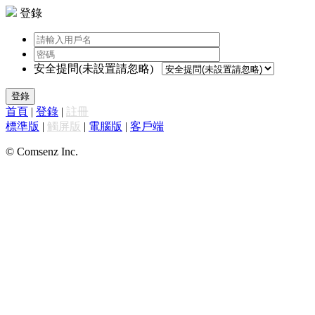
登錄
安全提問(未設置請忽略)
登錄
首頁
|
登錄
|
註冊
標準版
|
觸屏版
|
電腦版
|
客戶端
© Comsenz Inc.