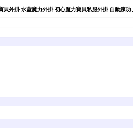
外掛 水藍魔力外掛 初心魔力寶貝私服外掛 自動練功、練技】