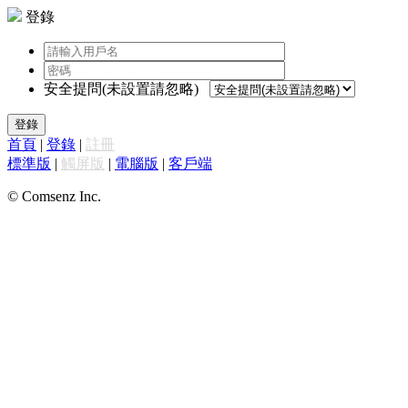
登錄
安全提問(未設置請忽略)
登錄
首頁
|
登錄
|
註冊
標準版
|
觸屏版
|
電腦版
|
客戶端
© Comsenz Inc.