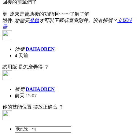
回復的前輩們了
更: 原來是贊助後的功能啊~~~~了解了解
附件:
您需要
登錄
才可以下載或查看附件。沒有帳號？
立即註
冊
沙發
DAHAOREN
4 天前
試用版 是怎麽弄得 ？
板凳
DAHAOREN
前天 15:07
你的技能位置 摆放正确么 ？