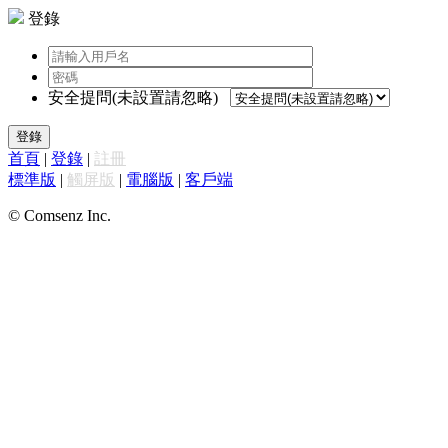
登錄
安全提問(未設置請忽略)
登錄
首頁
|
登錄
|
註冊
標準版
|
觸屏版
|
電腦版
|
客戶端
© Comsenz Inc.