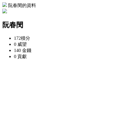
阮春閔的資料
阮春閔
172
積分
0
威望
140
金錢
0
貢獻