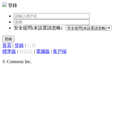
登錄
安全提問(未設置請忽略)
登錄
首頁
|
登錄
|
註冊
標準版
|
觸屏版
|
電腦版
|
客戶端
© Comsenz Inc.