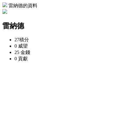
雷納德的資料
雷納德
27
積分
0
威望
25
金錢
0
貢獻