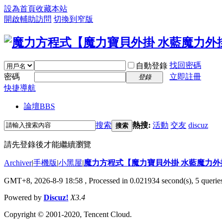
設為首頁
收藏本站
開啟輔助訪問
切換到窄版
找回密碼
自動登錄
密碼
立即註冊
登錄
快捷導航
論壇
BBS
搜索
熱搜:
活動
交友
discuz
搜索
請先登錄後才能繼續瀏覽
Archiver
|
手機版
|
小黑屋
|
魔力方程式【魔力寶貝外掛 水藍魔力外
GMT+8, 2026-8-9 18:58
, Processed in 0.021934 second(s), 5 queries
Powered by
Discuz!
X3.4
Copyright © 2001-2020, Tencent Cloud.