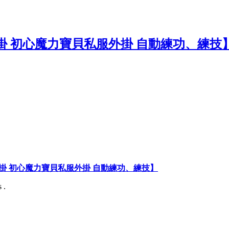
掛 初心魔力寶貝私服外掛 自動練功、練技】
 .