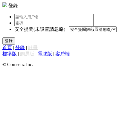
登錄
安全提問(未設置請忽略)
登錄
首頁
|
登錄
|
註冊
標準版
|
觸屏版
|
電腦版
|
客戶端
© Comsenz Inc.