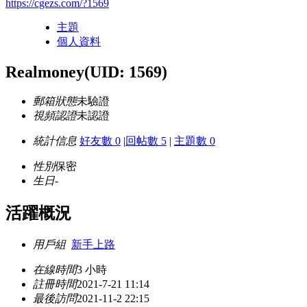
https://cgezs.com/?1569
主題
個人資料
Realmoney
(UID: 1569)
郵箱狀態
未驗證
視頻認證
未認證
統計信息
好友數 0
|
回帖數 5
|
主題數 0
性別
保密
生日
-
活躍概況
用戶組
新手上路
在線時間
3 小時
註冊時間
2021-7-21 11:14
最後訪問
2021-11-2 22:15