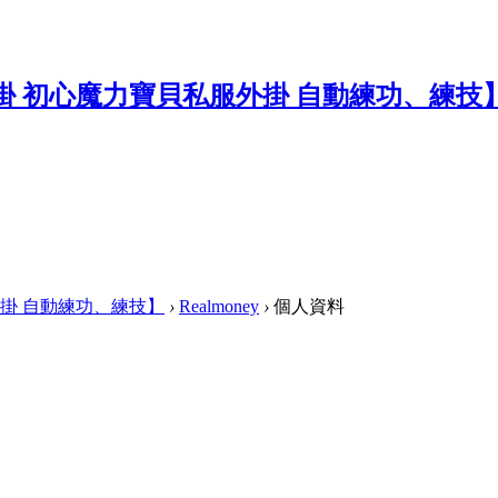
掛 自動練功、練技】
›
Realmoney
›
個人資料