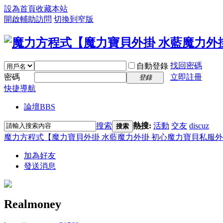
設為首頁
收藏本站
開啟輔助訪問
切換到窄版
找回密碼
自動登錄
密碼
立即註冊
登錄
快捷導航
論壇
BBS
搜索
熱搜:
活動
交友
discuz
搜索
魔力方程式【魔力寶貝外掛 水藍魔力外掛 初心魔力寶貝私服外
加為好友
發送消息
Realmoney