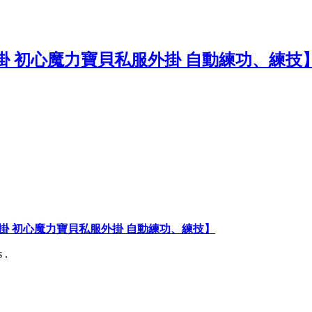
掛 初心魔力寶貝私服外掛 自動練功、練技】
 .