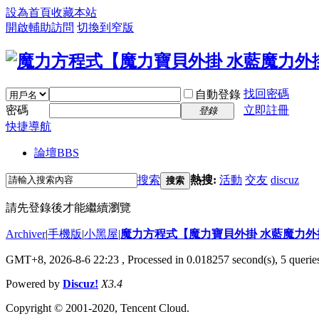
設為首頁
收藏本站
開啟輔助訪問
切換到窄版
找回密碼
自動登錄
密碼
立即註冊
登錄
快捷導航
論壇
BBS
搜索
熱搜:
活動
交友
discuz
搜索
請先登錄後才能繼續瀏覽
Archiver
|
手機版
|
小黑屋
|
魔力方程式【魔力寶貝外掛 水藍魔力外
GMT+8, 2026-8-6 22:23
, Processed in 0.018257 second(s), 5 queries
Powered by
Discuz!
X3.4
Copyright © 2001-2020, Tencent Cloud.