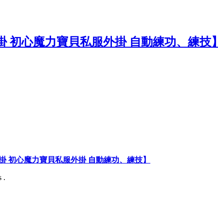
掛 初心魔力寶貝私服外掛 自動練功、練技】
 .