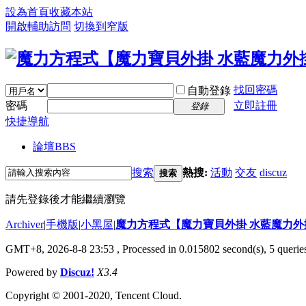
設為首頁
收藏本站
開啟輔助訪問
切換到窄版
找回密碼
自動登錄
密碼
立即註冊
登錄
快捷導航
論壇
BBS
搜索
熱搜:
活動
交友
discuz
搜索
請先登錄後才能繼續瀏覽
Archiver
|
手機版
|
小黑屋
|
魔力方程式【魔力寶貝外掛 水藍魔力外
GMT+8, 2026-8-8 23:53
, Processed in 0.015802 second(s), 5 queries
Powered by
Discuz!
X3.4
Copyright © 2001-2020, Tencent Cloud.