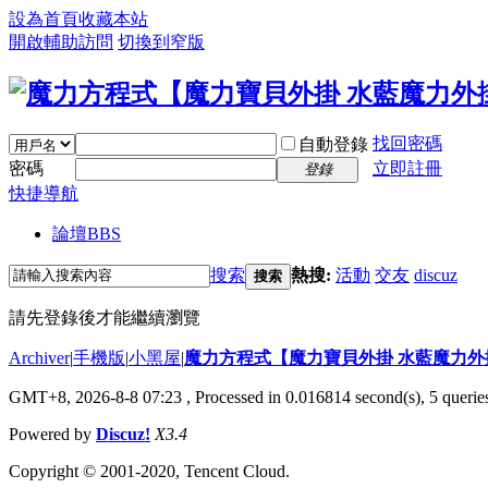
設為首頁
收藏本站
開啟輔助訪問
切換到窄版
找回密碼
自動登錄
密碼
立即註冊
登錄
快捷導航
論壇
BBS
搜索
熱搜:
活動
交友
discuz
搜索
請先登錄後才能繼續瀏覽
Archiver
|
手機版
|
小黑屋
|
魔力方程式【魔力寶貝外掛 水藍魔力外
GMT+8, 2026-8-8 07:23
, Processed in 0.016814 second(s), 5 queries
Powered by
Discuz!
X3.4
Copyright © 2001-2020, Tencent Cloud.