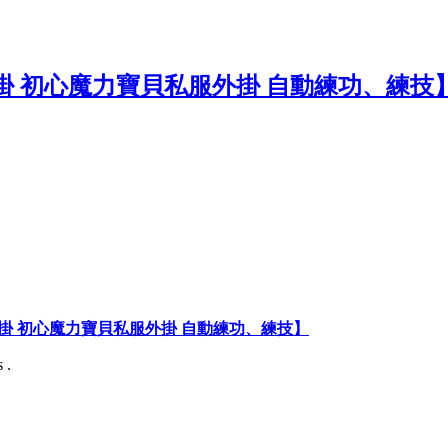
掛 初心魔力寶貝私服外掛 自動練功、練技】
 .