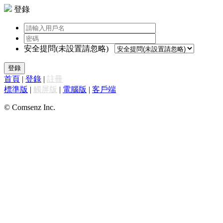
登錄
安全提問(未設置請忽略)
登錄
首頁
|
登錄
|
註冊
標準版
|
觸屏版
|
電腦版
|
客戶端
© Comsenz Inc.