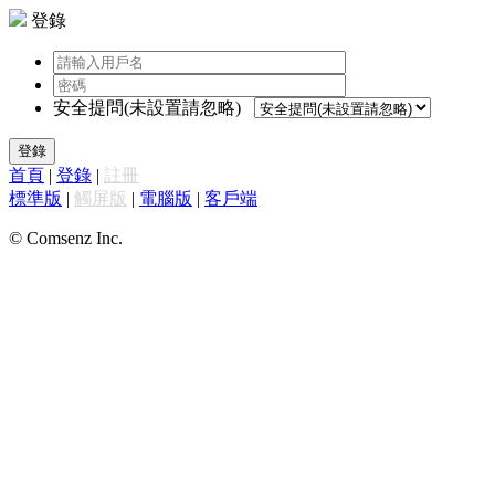
登錄
安全提問(未設置請忽略)
登錄
首頁
|
登錄
|
註冊
標準版
|
觸屏版
|
電腦版
|
客戶端
© Comsenz Inc.