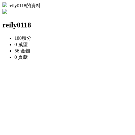
reily0118的資料
reily0118
180
積分
0
威望
56
金錢
0
貢獻