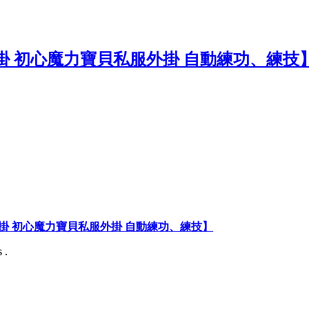
掛 初心魔力寶貝私服外掛 自動練功、練技】
 .