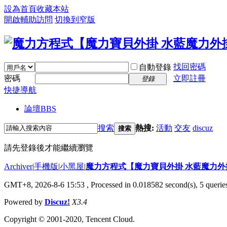
設為首頁
收藏本站
開啟輔助訪問
切換到窄版
找回密碼
自動登錄
密碼
立即註冊
登錄
快捷導航
論壇
BBS
搜索
熱搜:
活動
交友
discuz
搜索
請先登錄後才能繼續瀏覽
Archiver
|
手機版
|
小黑屋
|
魔力方程式【魔力寶貝外掛 水藍魔力外
GMT+8, 2026-8-6 15:53
, Processed in 0.018582 second(s), 5 queries
Powered by
Discuz!
X3.4
Copyright © 2001-2020, Tencent Cloud.