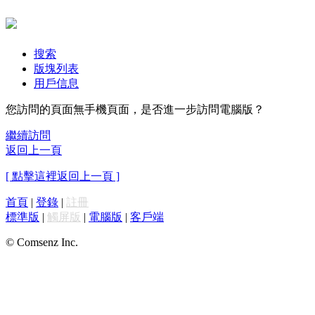
搜索
版塊列表
用戶信息
您訪問的頁面無手機頁面，是否進一步訪問電腦版？
繼續訪問
返回上一頁
[ 點擊這裡返回上一頁 ]
首頁
|
登錄
|
註冊
標準版
|
觸屏版
|
電腦版
|
客戶端
© Comsenz Inc.