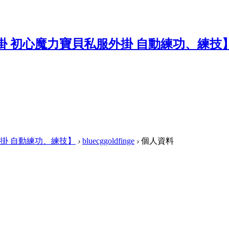
掛 自動練功、練技】
›
bluecggoldfinge
›
個人資料