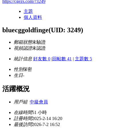
https://cgezs.com/?3249
主題
個人資料
bluecggoldfinge
(UID: 3249)
郵箱狀態
未驗證
視頻認證
未認證
統計信息
好友數 0
|
回帖數 41
|
主題數 5
性別
保密
生日
-
活躍概況
用戶組
中級會員
在線時間
51 小時
註冊時間
2025-2-14 16:20
最後訪問
2026-7-2 16:52