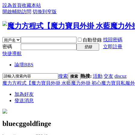
設為首頁
收藏本站
開啟輔助訪問
切換到窄版
找回密碼
自動登錄
密碼
立即註冊
登錄
快捷導航
論壇
BBS
搜索
熱搜:
活動
交友
discuz
搜索
魔力方程式【魔力寶貝外掛 水藍魔力外掛 初心魔力寶貝私服外
加為好友
發送消息
bluecggoldfinge