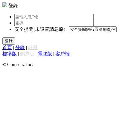
登錄
安全提問(未設置請忽略)
登錄
首頁
|
登錄
|
註冊
標準版
|
觸屏版
|
電腦版
|
客戶端
© Comsenz Inc.