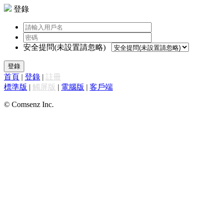
登錄
安全提問(未設置請忽略)
登錄
首頁
|
登錄
|
註冊
標準版
|
觸屏版
|
電腦版
|
客戶端
© Comsenz Inc.