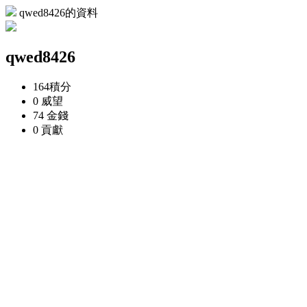
qwed8426的資料
qwed8426
164
積分
0
威望
74
金錢
0
貢獻