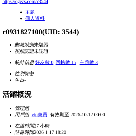
https://cgezs.com/?3544
主題
個人資料
r0931827100
(UID: 3544)
郵箱狀態
未驗證
視頻認證
未認證
統計信息
好友數 0
|
回帖數 15
|
主題數 3
性別
保密
生日
-
活躍概況
管理組
用戶組
vip會員
有效期至 2026-10-12 00:00
在線時間
27 小時
註冊時間
2026-1-17 18:20