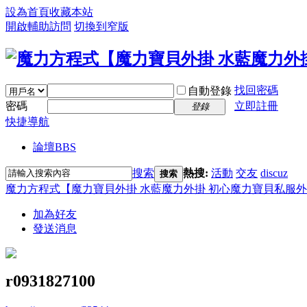
設為首頁
收藏本站
開啟輔助訪問
切換到窄版
找回密碼
自動登錄
密碼
立即註冊
登錄
快捷導航
論壇
BBS
搜索
熱搜:
活動
交友
discuz
搜索
魔力方程式【魔力寶貝外掛 水藍魔力外掛 初心魔力寶貝私服外
加為好友
發送消息
r0931827100