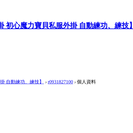
掛 自動練功、練技】
›
r0931827100
›
個人資料