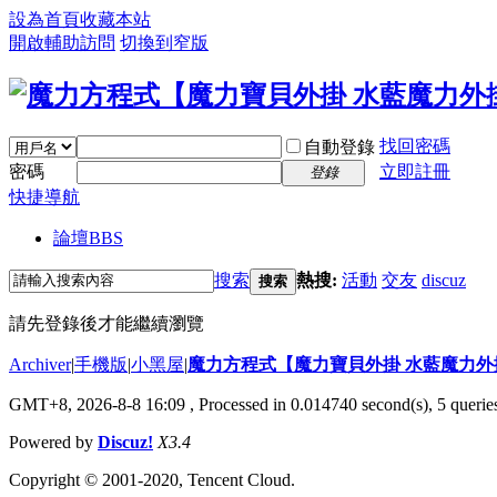
設為首頁
收藏本站
開啟輔助訪問
切換到窄版
找回密碼
自動登錄
密碼
立即註冊
登錄
快捷導航
論壇
BBS
搜索
熱搜:
活動
交友
discuz
搜索
請先登錄後才能繼續瀏覽
Archiver
|
手機版
|
小黑屋
|
魔力方程式【魔力寶貝外掛 水藍魔力外
GMT+8, 2026-8-8 16:09
, Processed in 0.014740 second(s), 5 queries
Powered by
Discuz!
X3.4
Copyright © 2001-2020, Tencent Cloud.