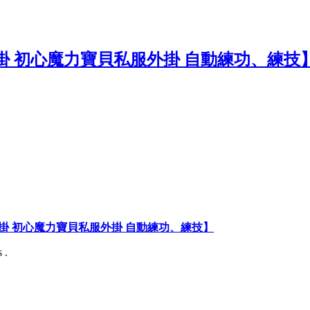
掛 初心魔力寶貝私服外掛 自動練功、練技】
 .