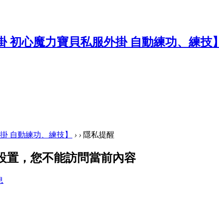
掛 自動練功、練技】
›
›
隱私提醒
私設置，您不能訪問當前內容
息