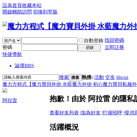
設為首頁
收藏本站
開啟輔助訪問
切換到窄版
找回密碼
自動登錄
密碼
立即註冊
登錄
快捷導航
論壇
BBS
搜索
熱搜:
活動
交友
discuz
搜索
魔力方程式【魔力寶貝外掛 水藍魔力外掛 初心魔力寶貝私服外
抱歉！由於 阿拉雷 的隱
阿拉雷
查看好友列表
|
加為好友
|
打個招呼
|
發消
活躍概況