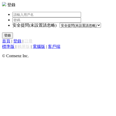
登錄
安全提問(未設置請忽略)
登錄
首頁
|
登錄
|
註冊
標準版
|
觸屏版
|
電腦版
|
客戶端
© Comsenz Inc.