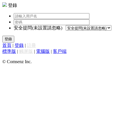
登錄
安全提問(未設置請忽略)
登錄
首頁
|
登錄
|
註冊
標準版
|
觸屏版
|
電腦版
|
客戶端
© Comsenz Inc.