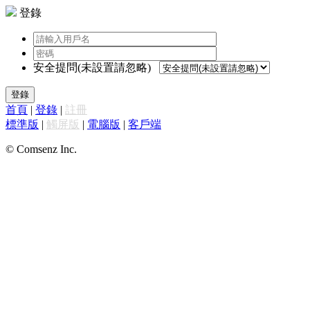
登錄
安全提問(未設置請忽略)
登錄
首頁
|
登錄
|
註冊
標準版
|
觸屏版
|
電腦版
|
客戶端
© Comsenz Inc.