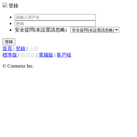
登錄
安全提問(未設置請忽略)
登錄
首頁
|
登錄
|
註冊
標準版
|
觸屏版
|
電腦版
|
客戶端
© Comsenz Inc.