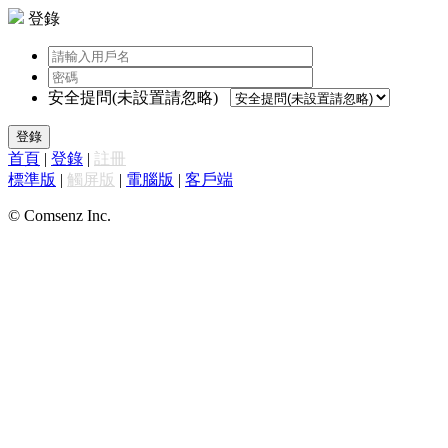
登錄
安全提問(未設置請忽略)
登錄
首頁
|
登錄
|
註冊
標準版
|
觸屏版
|
電腦版
|
客戶端
© Comsenz Inc.