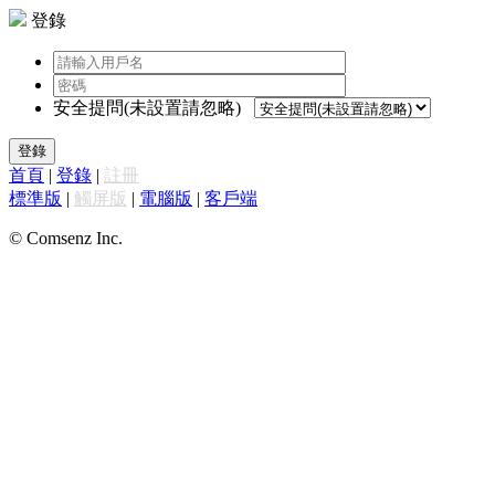
登錄
安全提問(未設置請忽略)
登錄
首頁
|
登錄
|
註冊
標準版
|
觸屏版
|
電腦版
|
客戶端
© Comsenz Inc.