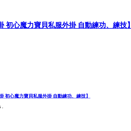
掛 初心魔力寶貝私服外掛 自動練功、練技】
 .