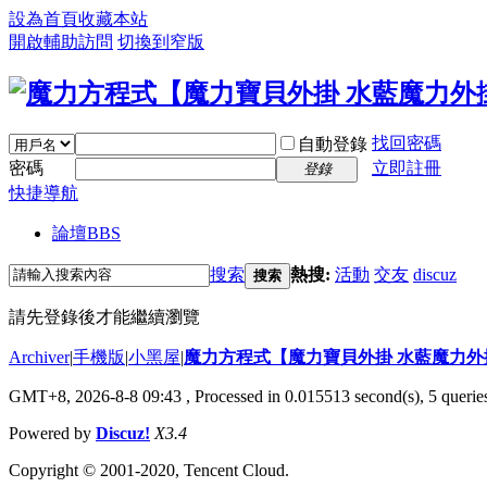
設為首頁
收藏本站
開啟輔助訪問
切換到窄版
找回密碼
自動登錄
密碼
立即註冊
登錄
快捷導航
論壇
BBS
搜索
熱搜:
活動
交友
discuz
搜索
請先登錄後才能繼續瀏覽
Archiver
|
手機版
|
小黑屋
|
魔力方程式【魔力寶貝外掛 水藍魔力外
GMT+8, 2026-8-8 09:43
, Processed in 0.015513 second(s), 5 queries
Powered by
Discuz!
X3.4
Copyright © 2001-2020, Tencent Cloud.