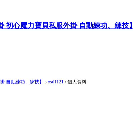
掛 自動練功、練技】
›
osd1121
›
個人資料