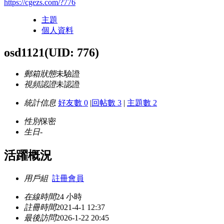
https://cgezs.com/?776
主題
個人資料
osd1121
(UID: 776)
郵箱狀態
未驗證
視頻認證
未認證
統計信息
好友數 0
|
回帖數 3
|
主題數 2
性別
保密
生日
-
活躍概況
用戶組
註冊會員
在線時間
24 小時
註冊時間
2021-4-1 12:37
最後訪問
2026-1-22 20:45