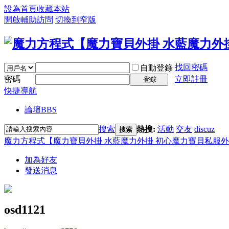
設為首頁
收藏本站
開啟輔助訪問
切換到窄版
找回密碼
自動登錄
密碼
立即註冊
登錄
快捷導航
論壇
BBS
搜索
熱搜:
活動
交友
discuz
搜索
魔力方程式【魔力寶貝外掛 水藍魔力外掛 初心魔力寶貝私服外
加為好友
發送消息
osd1121