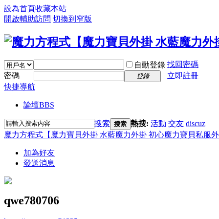
設為首頁
收藏本站
開啟輔助訪問
切換到窄版
找回密碼
自動登錄
密碼
立即註冊
登錄
快捷導航
論壇
BBS
搜索
熱搜:
活動
交友
discuz
搜索
魔力方程式【魔力寶貝外掛 水藍魔力外掛 初心魔力寶貝私服外
加為好友
發送消息
qwe780706