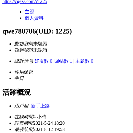
https://cgezs.com/?1225
主題
個人資料
qwe780706
(UID: 1225)
郵箱狀態
未驗證
視頻認證
未認證
統計信息
好友數 0
|
回帖數 1
|
主題數 0
性別
保密
生日
-
活躍概況
用戶組
新手上路
在線時間
4 小時
註冊時間
2021-5-24 18:20
最後訪問
2021-8-12 19:58