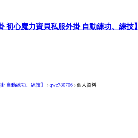
掛 自動練功、練技】
›
qwe780706
›
個人資料