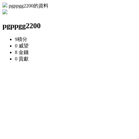
pgppgg2200的資料
pgppgg2200
9
積分
0
威望
8
金錢
0
貢獻