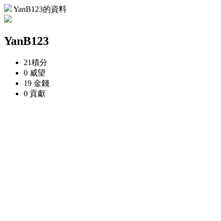
YanB123的資料
YanB123
21
積分
0
威望
19
金錢
0
貢獻