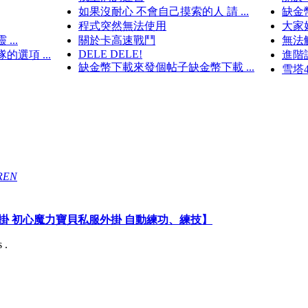
如果沒耐心 不會自己摸索的人 請 ...
缺金
程式突然無法使用
大家
..
關於卡高速戰鬥
無法
DELE DELE!
選項 ...
進階
缺金幣下載來發個帖子缺金幣下載 ...
雪塔4
REN
掛 初心魔力寶貝私服外掛 自動練功、練技】
 .