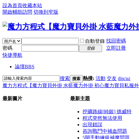
設為首頁
收藏本站
開啟輔助訪問
切換到窄版
找回密碼
自動登錄
密碼
立即註冊
登錄
快捷導航
論壇
BBS
搜索
熱搜:
活動
交友
discuz
搜索
魔力方程式【魔力寶貝外掛 水藍魔力外掛 初心魔力寶貝私服外
最新圖片
最新主題
挖礦路線[純銀] 德威特
程式突然無法使用
出現錯誤
咨詢戰鬥中補血問題
5開手動練級補魔問題