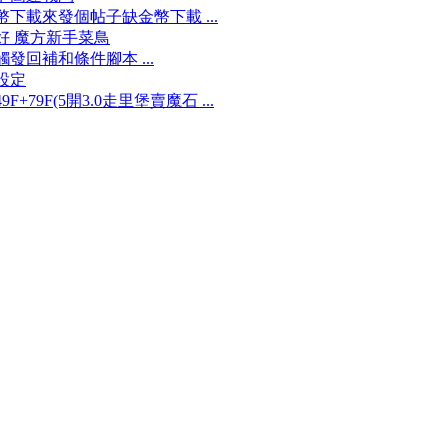
幣下載來發個帖子缺金幣下載 ...
好 魔方新手菜鳥
觸發回補和條件腳本 ...
設定
9F+79F(5開3.0走里堡賣魔石 ...