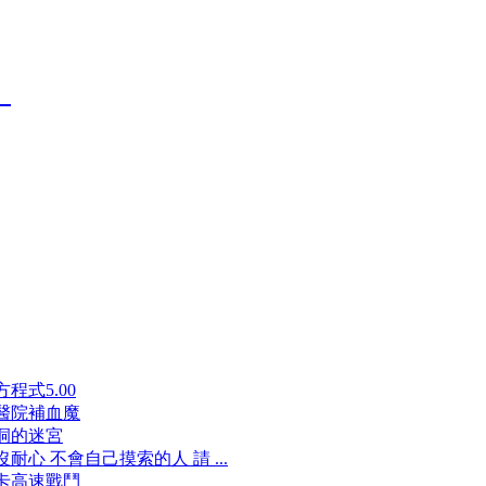
程式5.00
醫院補血魔
洞的迷宮
耐心 不會自己摸索的人 請 ...
卡高速戰鬥