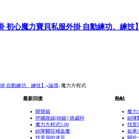
掛 自動練功、練技】
»
論壇
›
魔力方程式
最新回復
熱帖
開寶箱
魔力方
挖礦路線[純銀] 德威特
組隊
魔力方程式5.00
找里
組隊醫院補血魔
如果沒
找里洞的迷宮
關於