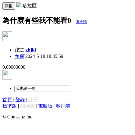
哈拉區
回復
為什麼有些我不能看0
看全部
樓主
ghjkl
收藏
2024-5-18 18:35:59
0.00000000
首頁
|
登錄
|
註冊
標準版
|
觸屏版
|
電腦版
|
客戶端
© Comsenz Inc.